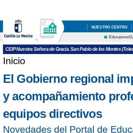
Pa
co
pri
NUESTRO CENTRO
EducamosC
PLATAFORMA EDUC
CRFP
CEIP Nuestra Señora de Gracia. San Pablo de los Montes (Tole
Se encuentra usted aquí
Inicio
El Gobierno regional i
y acompañamiento profes
equipos directivos
Novedades del Portal de Educ