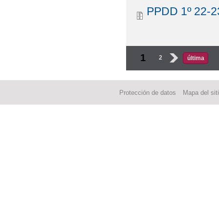
PPDD 1º 22-23
Páginas
1
2
›
última
Protección de datos
Mapa del sit