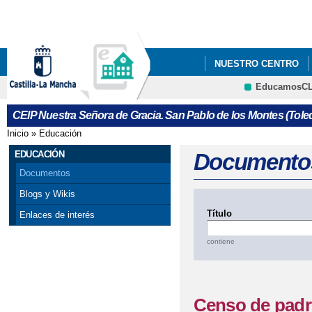
Pa
co
pri
NUESTRO CENTRO
EducamosC
PLATAFORMA EDUC
CRFP
CEIP Nuestra Señora de Gracia. San Pablo de los Montes (Tole
Inicio
»
Educación
Se encuentra usted aquí
EDUCACIÓN
Documento
Documentos
Blogs y Wikis
Título
Enlaces de interés
contiene
Censo de padr