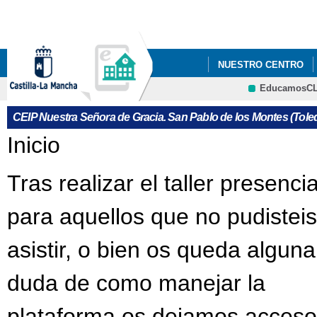
Pa
co
pri
NUESTRO CENTRO
EducamosC
PLATAFORMA EDUC
CRFP
CEIP Nuestra Señora de Gracia. San Pablo de los Montes (Tole
Se encuentra usted aquí
Inicio
Tras realizar el taller presencia
para aquellos que no pudisteis
asistir, o bien os queda alguna
duda de como manejar la
plataforma os dejamos acceso