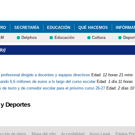
Pasar al
contenido
principal
TRO
SECRETARÍA
EDUCACIÓN
QUÉ HACEMOS
INFÓRMA
LM
Delphos
Educación
Cultura
Depor
do)
ofesional dirigido a docentes y equipos directivos
Edad:
12 horas 21 mins
ndo 6,6 millones de euros a lo largo del curso escolar
Edad:
1 día 11 horas
os de texto y de comedor escolar para el próximo curso 26-27
Edad:
2 días 10
 y Deportes
ección de datos
Mapa del sitio
Accesibilidad
Aviso Legal
Página Prin