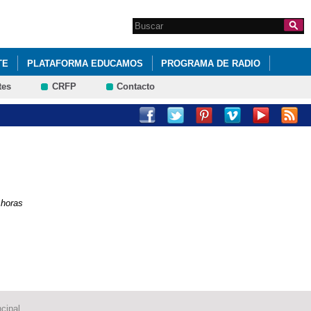
Search this site
Formulario de
búsqueda
TE
PLATAFORMA EDUCAMOS
PROGRAMA DE RADIO
tes
CRFP
Contacto
 horas
cipal